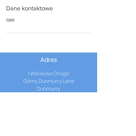
Dane kontaktowe
GBR
Adres
1 Wiśniowa Droga
Górny Dunmurry Lane
Dunmurry
Co.Antrim
BT17 0RW
Godziny szkolne
Początek:
9.00