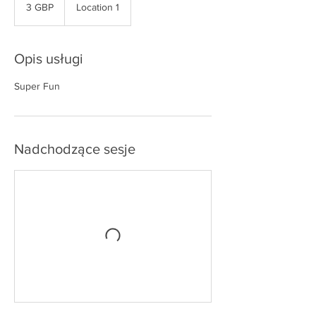
funty
3 GBP
Location 1
szterlingi
Opis usługi
Super Fun
Nadchodzące sesje