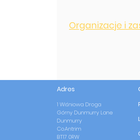
Organizacje i z
Adres
1 Wiśniowa Droga
Górny Dunmurry Lane
Dunmurry
Co.Antrim
BT17 0RW