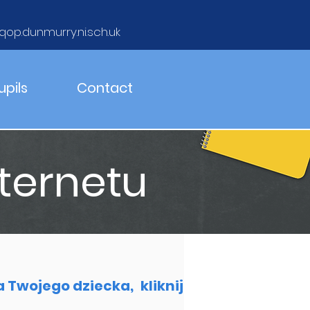
qop.dunmurry.ni.sch.uk
upils
Contact
ternetu
a Twojego dziecka,
kliknij