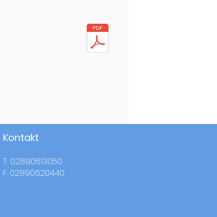
Kontakt
T: 02890613050
F: 02890620440