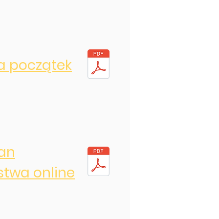
 początek
lan
stwa online