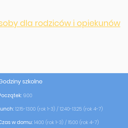
asoby dla rodziców i opiekunów
Godziny szkolne
Początek:
9.00
Lunch:
12.15-13.00 (rok 1-3) / 12.40-13.25 (rok 4-7)
Czas w domu:
14:00 (rok 1-3) / 15:00 (rok 4-7)