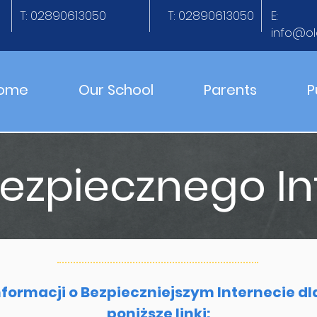
T: 02890613050
T: 02890613050
E:
info@ol
ome
Our School
Parents
P
Bezpiecznego In
formacji o Bezpieczniejszym Internecie dl
poniższe linki: