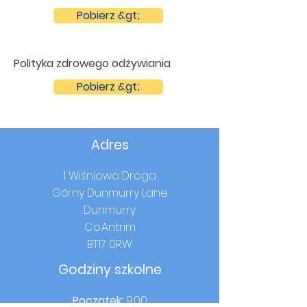
Pobierz &gt;
Polityka zdrowego odżywiania
Pobierz &gt;
Adres
1 Wiśniowa Droga
Górny Dunmurry Lane
Dunmurry
Co.Antrim
BT17 0RW
Godziny szkolne
Początek:
9.00