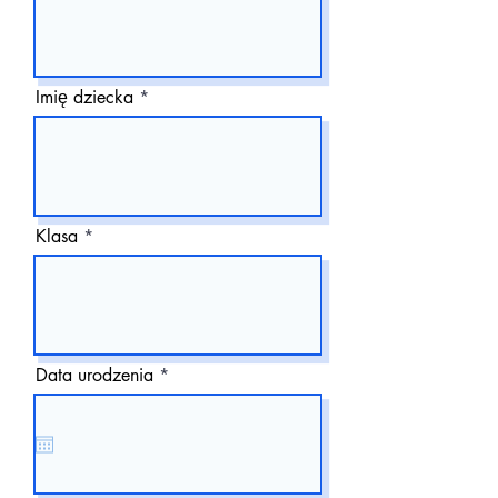
Imię dziecka
Klasa
r
Data urodzenia
*
e
q
u
i
r
e