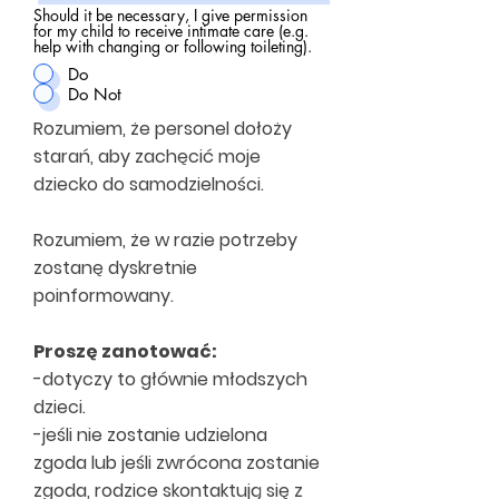
d
Should it be necessary, I give permission
for my child to receive intimate care (e.g.
help with changing or following toileting).
Do
Do Not
Rozumiem, że personel dołoży
starań, aby zachęcić moje
dziecko do samodzielności.
Rozumiem, że w razie potrzeby
zostanę dyskretnie
poinformowany.
Proszę zanotować:
-dotyczy to głównie młodszych
dzieci.
-jeśli nie zostanie udzielona
zgoda lub jeśli zwrócona zostanie
zgoda, rodzice skontaktują się z