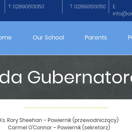
T: 02890613050
T: 02890613050
E:
info@ol
ome
Our School
Parents
P
da Gubernato
Ks. Rory Sheehan – Powiernik (przewodniczący)
Carmel O'Connor – Powiernik (sekretarz)