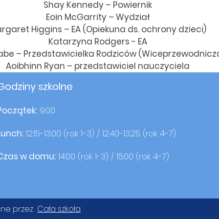
Shay Kennedy – Powiernik
Eoin McGarrity – Wydział
rgaret Higgins – EA (Opiekuna ds. ochrony dzieci)
Katarzyna Rodgers - EA
abe – Przedstawicielka Rodziców (Wiceprzewodnicz
Aoibhinn Ryan – przedstawiciel nauczyciela
Godziny szkolne
Początek:
9.00
Lunch:
12.15-13.00 (rok 1-3) / 12.40-13.25 (rok 4-7)
Czas w domu:
14:00 (rok 1-3) / 15:00 (rok 4-7)
ane przez
Cała szkoła