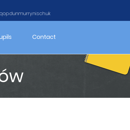
qop.dunmurry.ni.sch.uk
upils
Contact
rów