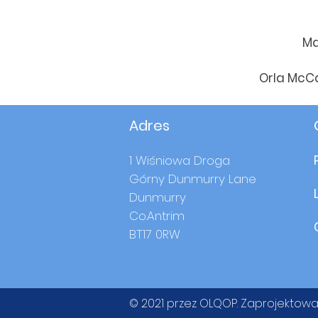
Ma
Orla McC
Adres
1 Wiśniowa Droga
Górny Dunmurry Lane
Dunmurry
Co.Antrim
BT17 0RW
© 2021 przez OLQOP. Zaprojektow