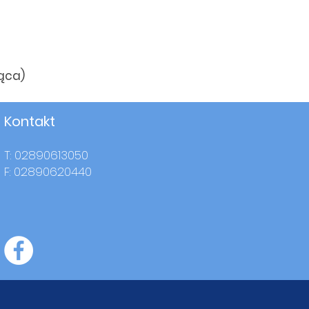
ąca)
Kontakt
T: 02890613050
F: 02890620440