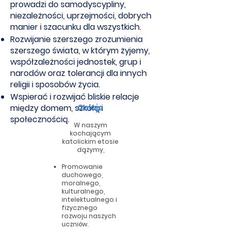
prowadzi do samodyscypliny,
niezależności, uprzejmości, dobrych
manier i szacunku dla wszystkich.
Rozwijanie szerszego zrozumienia
szerszego świata, w którym żyjemy,
współzależności jednostek, grup i
narodów oraz tolerancji dla innych
religii i sposobów życia.
Wspierać i rozwijać bliskie relacje
między domem, szkołą i
Celuje
społecznością.
W naszym
kochającym
katolickim etosie
dążymy,
Promowanie
duchowego,
moralnego,
kulturalnego,
intelektualnego i
fizycznego
rozwoju naszych
uczniów.