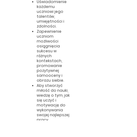
Uświadomienie
każdemu
uczniowi jego
talentów,
umiejętności i
zdolności.
Zapewnienie
uczniom
możliwości
osiągnięcia
sukcesu w
różnych
kontekstach,
promowanie
pozytywnej
samooceny i
obrazu siebie.
Aby stworzyć
miłość do nauki,
wiedzę o tym, jak
się uczyć i
motywację do
wykonywania
swojej najlepszej
pracy.
Zapewnienie
szerokiego i
zrównoważoneg