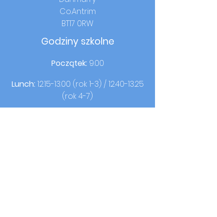
Co.Antrim
BT17 0RW
Godziny szkolne
Początek:
9.00
Lunch:
12.15-13.00
(rok 1-3) /
12.40-13.25
(rok 4-7)
Czas w domu:
14:00 (rok 1-3) / 15:00 (rok
4-7)
Kontakt
T:
02890613050
F:
02890620440
© 2021 przez OLQOP.
Zaprojektowane przez
Cała szkoła