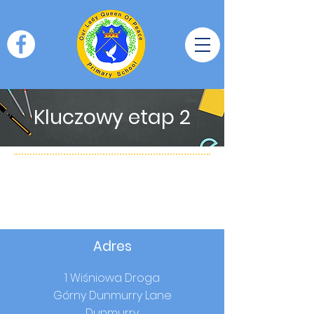
Kluczowy etap 2
Adres
1 Wiśniowa Droga
Górny Dunmurry Lane
Dunmurry