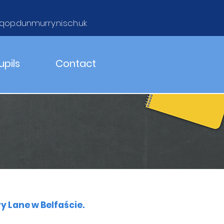
qop.dunmurry.ni.sch.uk
upils
Contact
 Lane w Belfaście.