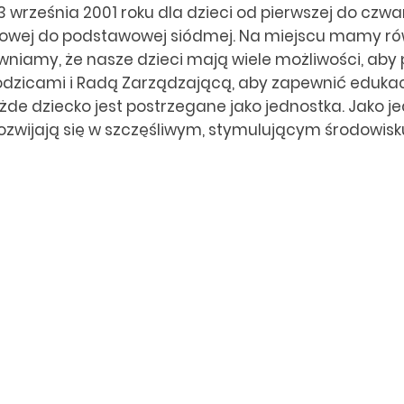
3 września 2001 roku dla dzieci od pierwszej do czw
owej do podstawowej siódmej. Na miejscu mamy równ
wniamy, że nasze dzieci mają wiele możliwości, aby
zicami i Radą Zarządzającą, aby zapewnić edukacj
żde dziecko jest postrzegane jako jednostka. Jako jed
ozwijają się w szczęśliwym, stymulującym środowisk