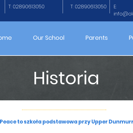
T: 02890613050
T: 02890613050
E:
info@ol
ome
Our School
Parents
P
Historia
 Peace to szkoła podstawowa przy Upper Dunmurry