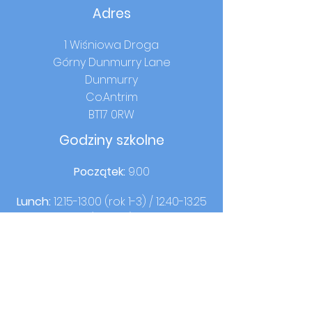
Adres
1 Wiśniowa Droga
Górny Dunmurry Lane
Dunmurry
Co.Antrim
BT17 0RW
Godziny szkolne
Początek:
9.00
Lunch:
12.15-13.00
(rok 1-3) /
12.40-13.25
(rok 4-7)
Czas w domu:
14:00 (rok 1-3) / 15:00 (rok
4-7)
Kontakt