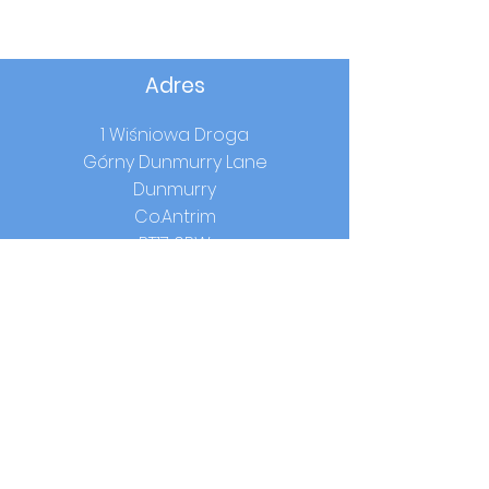
Adres
1 Wiśniowa Droga
Górny Dunmurry Lane
Dunmurry
Co.Antrim
BT17 0RW
Godziny szkolne
Początek:
9.00
Lunch:
12.15-13.00
(rok 1-3) /
12.40-13.25
(rok 4-7)
Czas w domu:
14:00 (rok 1-3) / 15:00 (rok
4-7)