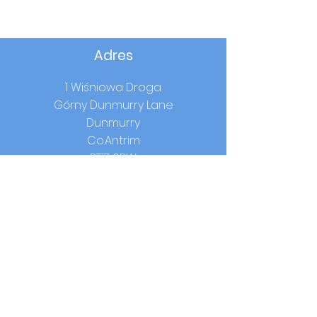
Adres
1 Wiśniowa Droga
Górny Dunmurry Lane
Dunmurry
Co.Antrim
BT17 0RW
Godziny szkolne
Początek:
9.00
Lunch:
12.15-13.00
(rok 1-3) /
12.40-13.25
(rok 4-7)
Czas w domu:
14:00 (rok 1-3) / 15:00 (rok
4-7)