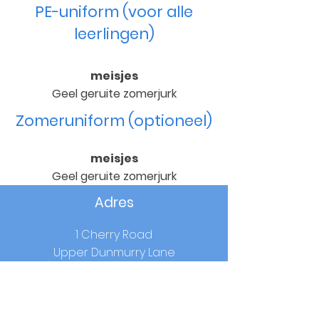
PE-uniform (voor alle
leerlingen)
meisjes
Geel geruite zomerjurk
Zomeruniform (optioneel)
meisjes
Geel geruite zomerjurk
Adres
1 Cherry Road
Upper Dunmurry Lane
Dunmurry
Co.Antrim
BT17 0RW