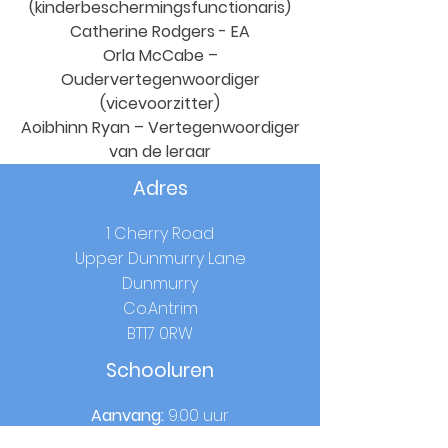
(kinderbeschermingsfunctionaris)
Catherine Rodgers - EA
Orla McCabe –
Oudervertegenwoordiger
(vicevoorzitter)
Aoibhinn Ryan – Vertegenwoordiger
van de leraar
Adres
1 Cherry Road
Upper Dunmurry Lane
Dunmurry
Co.Antrim
BT17 0RW
Schooluren
Aanvang:
9.00 uur