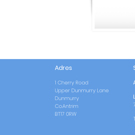
Adres
1 Cherry Road
Upper Dunmurry Lane
Dunmurry
Co.Antrim
BT17 0RW