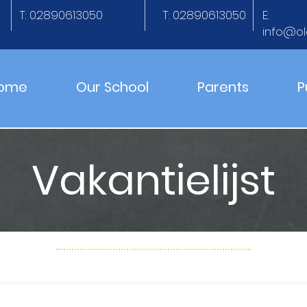
T: 02890613050
T: 02890613050
E:
info@ol
ome
Our School
Parents
P
Vakantielijst