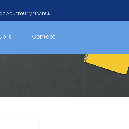
qop.dunmurry.ni.sch.uk
upils
Contact