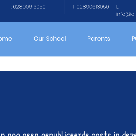
T: 02890613050
T: 02890613050
E:
info@ol
ome
Our School
Parents
P
jn nog geen gepubliceerde posts in dez