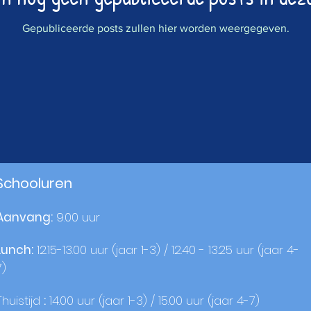
Gepubliceerde posts zullen hier worden weergegeven.
Schooluren
Aanvang:
9.00 uur
Lunch:
12.15-13.00 uur (jaar 1-3) / 12.40 - 13.25 uur (jaar 4-
7)
Thuistijd
:
14.00 uur (jaar 1-3) / 15.00 uur (jaar 4-7)