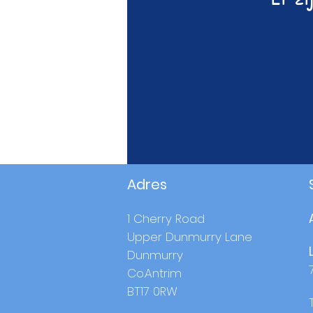
Adres
1 Cherry Road
Upper Dunmurry Lane
Dunmurry
Co.Antrim
BT17 0RW