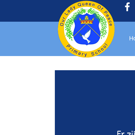
H
Er zi