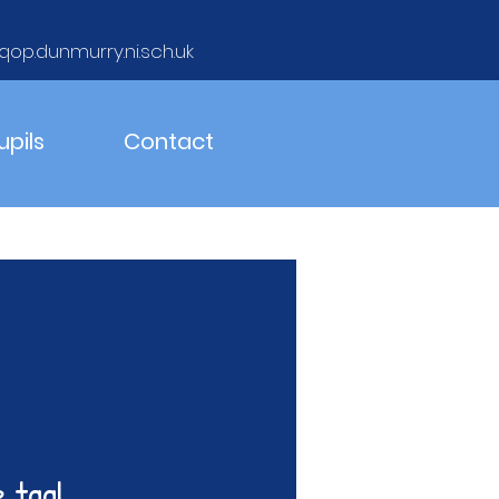
qop.dunmurry.ni.sch.uk
upils
Contact
e taal