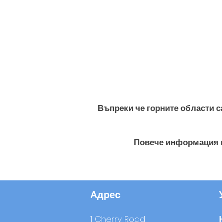
Въпреки че горните области с
Повече информация 
Адрес
1 Cherry Road