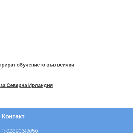
егрират обучението във всички
 за Северна Ирландия
Контакт
T: 02890613050