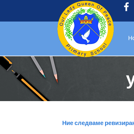
H
Ние следваме ревизиран