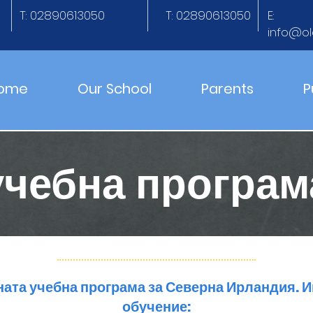
T: 02890613050
T: 02890613050
E:
info@ol
ome
Our School
Parents
P
учебна програм
ата учебна програма за Северна Ирландия. И
обучение: