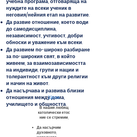
учебна програма, отговаряща на
нуждите на всеки ученик в
неговия/нейния етап на развитие.
Да развие отношение, което води
до самодисциплина,
независимост, учтивост, добри
обноски и уважение към всеки.
Да развием по-широко разбиране
за по-широкия свят, в който
живеем, за взаимозависимостта
на индивиди, групи и нации и
толерантност към други религии
и начин на живот.
Да насърчава и развива близки
отношения между дома,
Цели
училището и общността.
В нашия любящ
католически етос
ние се стремим,
Да насърчим
духовното,