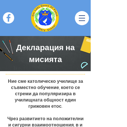
Декларация на
мисията
Ние сме католическо училище за
съвместно обучение, което се
стреми да популяризира в
училищната общност един
грижовен етос.
Чрез развитието на положителни
и сигурни взаимоотношения, в и