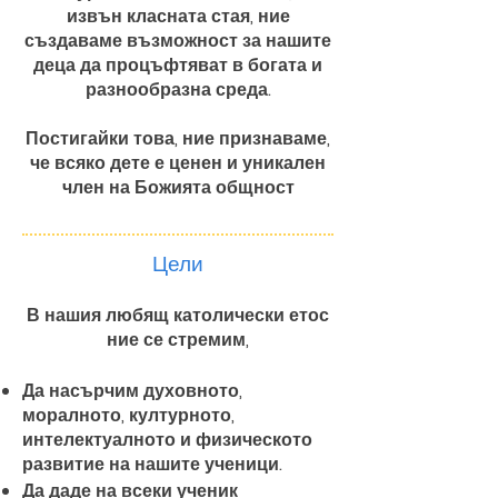
извън класната стая, ние
създаваме възможност за нашите
деца да процъфтяват в богата и
разнообразна среда.
Постигайки това, ние признаваме,
че всяко дете е ценен и уникален
член на Божията общност
Цели
В нашия любящ католически етос
ние се стремим,
Да насърчим духовното,
моралното, културното,
интелектуалното и физическото
развитие на нашите ученици.
Да даде на всеки ученик