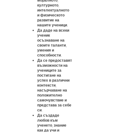
моралното,
културното,
интелектуалното
и физическото
развитие на
нашите ученици.
Да даде на всеки
ученик
осъзнаване на
своите таланти,
умения и
способности.
Да се предоставят
възможности на
учениците за
постигане на
успех в различни
контексти,
насърчаване на
положително
самочувствие и
представа за себе
си.
Да създаде
любов към
ученето, знание
как да учи и
мотивация да