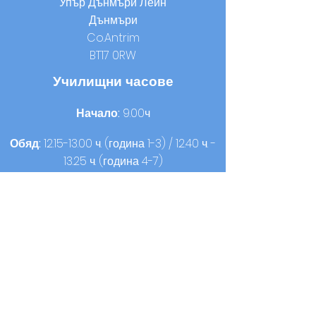
Упър Дънмъри Лейн
Дънмъри
Co.Antrim
BT17 0RW
Училищни часове
Начало:
9.00ч
Обяд:
12.15-13.00
ч. (година 1-3) / 12.40 ч. -
13.25 ч. (година 4-7)
Домашно време:
14.00 ч. (година 1-3) /
15.00 ч. (година 4-7)
Контакт
T:
02890613050
F:
02890620440
© 2021 от OLQOP. Проектирано от