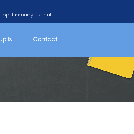
qop.dunmurry.ni.sch.uk
upils
Contact