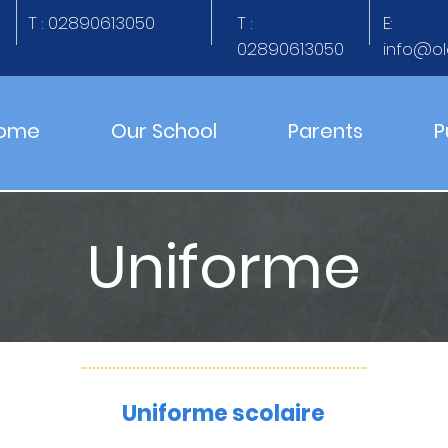
T : 02890613050
T :
E:
02890613050
info@ol
ome
Our School
Parents
P
Uniforme
Uniforme scolaire