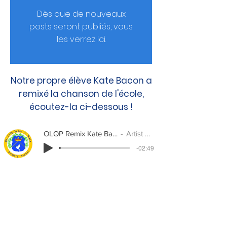
Dès que de nouveaux
posts seront publiés, vous
les verrez ici.
Notre propre élève Kate Bacon a
remixé la chanson de l'école,
écoutez-la ci-dessous !
OLQP Remix Kate Bacon P7B
Artist Name
-02:49