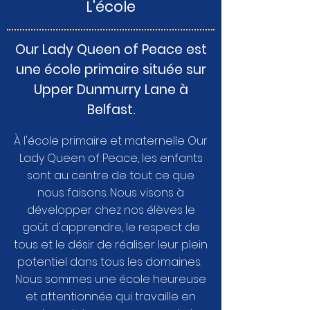
L'école
Our Lady Queen of Peace est
une école primaire située sur
Upper Dunmurry Lane à
Belfast.
À l'école primaire et maternelle Our
Lady Queen of Peace, les enfants
sont au centre de tout ce que
nous faisons. Nous visons à
développer chez nos élèves le
goût d'apprendre, le respect de
tous et le désir de réaliser leur plein
potentiel dans tous les domaines.
Nous sommes une école heureuse
et attentionnée qui travaille en