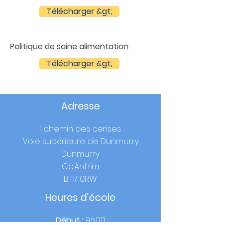
Télécharger &gt;
Politique de saine alimentation
Télécharger &gt;
Adresse
1 chemin des cerises
Voie supérieure de Dunmurry
Dunmurry
Co.Antrim
BT17 0RW
Heures d'école
Début :
9h00