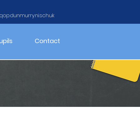
qop.dunmurry.ni.sch.uk
upils
Contact