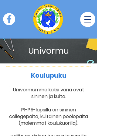
Univormu
Koulupuku
Univormumme kaksi väriä ovat
sininen ja kulta.
P1-P5-lapsilla on sininen
collegepaita, kultainen poolopaita
(molemmat koulukuorilla).