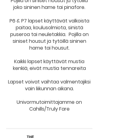
Pojilla on siniset housut ja tytöillä
joko sininen hame tai pinafore.
P6 & P7 lapset käyttävät valkoista
paitaa, koulusolmiota, sinistä
puseroa tai neuletakkia. Pojilla on
siniset housut ja tytöillä sininen
hame tai housut.
Kaikki lapset käyttävät mustia
kenkiä, eivät mustia tennareita
Lapset voivat vaihtaa valmentajiksi
vain liikunnan aikana.
Univormutoimittajamme on
Cahills/Truly Fare