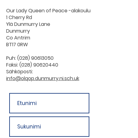
Our Lady Queen of Peace -alakoulu
1 Cherry Rd
Ylä Dunmurry Lane
Dunmurry
Co Antrim
BT17 0RW
Puh:
(028) 90613050
Faksi:
(028) 90620440
Sähköposti:
info@olqop.dunmurry.ni.sch.uk