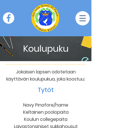
Koulupuku
Jokaisen lapsen odotetaan
käyttävän koulupukua, joka koostuu:
Tytöt
Navy Pinafore/hame
Keltainen poolopaita
Koulun collegepaita
Laivastonsiniset sukkahousut