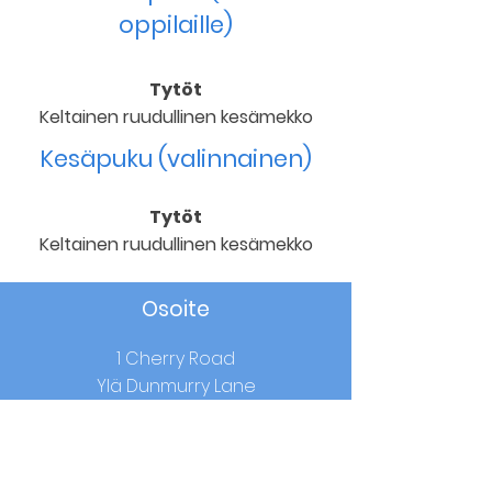
oppilaille)
Tytöt
Keltainen ruudullinen kesämekko
Kesäpuku (valinnainen)
Tytöt
Keltainen ruudullinen kesämekko
Osoite
1 Cherry Road
Ylä Dunmurry Lane
Dunmurry
Co.Antrim
BT17 0RW