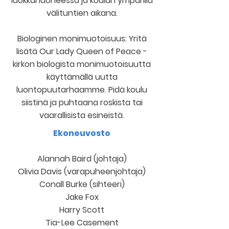
luokkahuoneessa ja koulun ympärillä
välituntien aikana.
Biologinen monimuotoisuus: Yritä
lisätä Our Lady Queen of Peace -
kirkon biologista monimuotoisuutta
käyttämällä uutta
luontopuutarhaamme. Pidä koulu
siistinä ja puhtaana roskista tai
vaarallisista esineistä.
Ekoneuvosto
Alannah Baird (johtaja)
Olivia Davis (varapuheenjohtaja)
Conall Burke (sihteeri)
Jake Fox
Harry Scott
Tia-Lee Casement