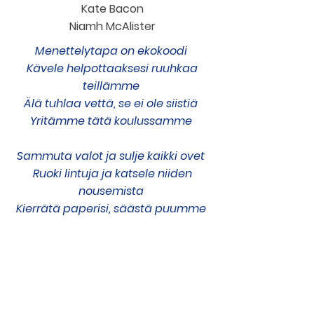
Kate Bacon
Niamh McAlister
Menettelytapa on ekokoodi
Kävele helpottaaksesi ruuhkaa
teillämme
Älä tuhlaa vettä, se ei ole siistiä
Yritämme tätä koulussamme
Sammuta valot ja sulje kaikki ovet
Ruoki lintuja ja katsele niiden
nousemista
Kierrätä paperisi, säästä puumme
Tätä tehtiin Our Lady Queen of
Peace -tapahtumassa
Osoite
1 Cherry Road