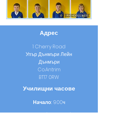
Адрес
1 Cherry Road
Упър Дънмъри Лейн
Дънмъри
Co.Antrim
BT17 0RW
Училищни часове
Начало:
9.00ч
Обяд:
12.15-13.00
ч. (година 1-3) / 12.40 ч. -
13.25 ч. (година 4-7)
Домашно време:
14.00 ч. (година 1-3) /