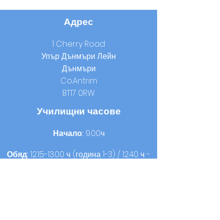
Адрес
1 Cherry Road
Упър Дънмъри Лейн
Дънмъри
Co.Antrim
BT17 0RW
Училищни часове
Начало:
9.00ч
Обяд:
12.15-13.00
ч. (година 1-3) / 12.40 ч. -
13.25 ч. (година 4-7)
Домашно време:
14.00 ч. (година 1-3) /
15.00 ч. (година 4-7)
Контакт