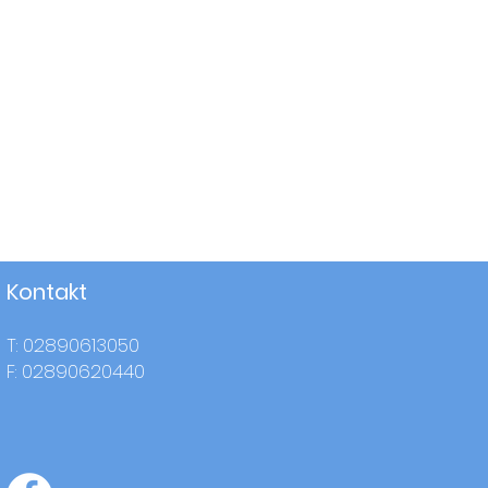
Kontakt
T: 02890613050
F: 02890620440