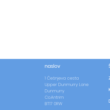
naslov
1 Češnjeva cesta
Upper Dunmurry Lane
Dunmurry
Co.Antrim
BT17 0RW