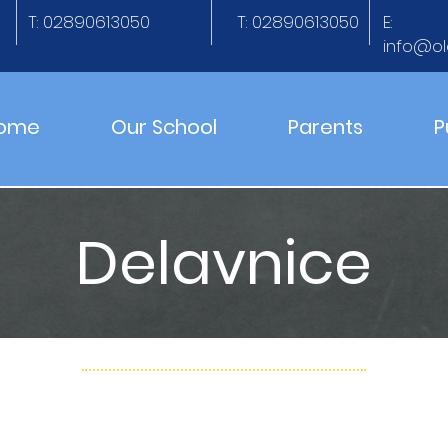
T: 02890613050
T: 02890613050
E:
info@ol
ome
Our School
Parents
P
Delavnice