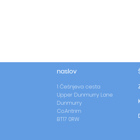
naslov
1 Češnjeva cesta
Upper Dunmurry Lane
Dunmurry
Co.Antrim
BT17 0RW