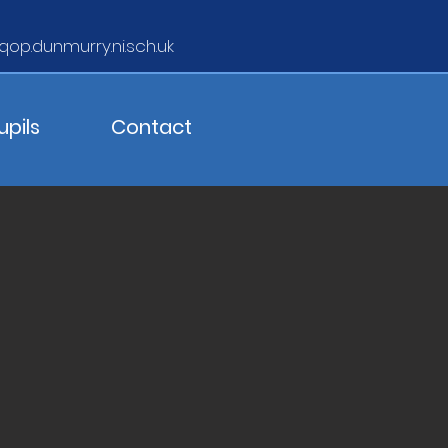
qop.dunmurry.ni.sch.uk
upils
Contact