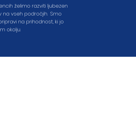
encih želimo razviti ljubezen
 na vseh področjih.
Smo
ripravi na prihodnost, ki jo
m okolju.
Dan varnega
interneta