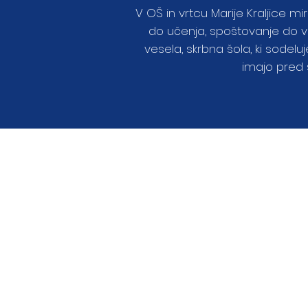
V OŠ in vrtcu Marije Kraljice m
do učenja, spoštovanje do v
vesela, skrbna šola, ki sodeluj
imajo pred 
Šolski izleti