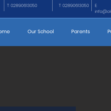
T: 02890613050
T: 02890613050
E:
info@ol
ome
Our School
Parents
P