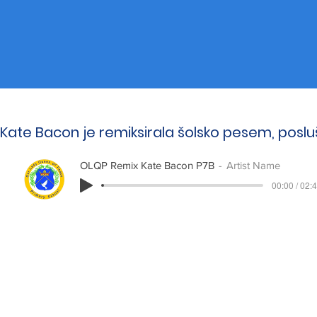
Kate Bacon je remiksirala šolsko pesem, posluš
OLQP Remix Kate Bacon P7B
Artist Name
00:00 / 02: