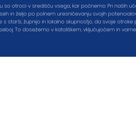
iru so otroci v središču vsega, kar počnemo. Pri naših uč
seh in željo po polnem uresničevanju svojih potencialov
e s starši, župnijo in lokalno skupnostjo, da svoje otroke p
seboj. To dosežemo v katoliškem, vključujočem in varne
glasilo