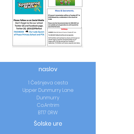
naslov
1 Češnjeva cesta
Upper Dunmurry Lane
Dunmurry
Co.Antrim
BT17 0RW
Šolske ure