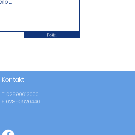
Pošlji
Kontakt
T: 02890613050
F: 02890620440