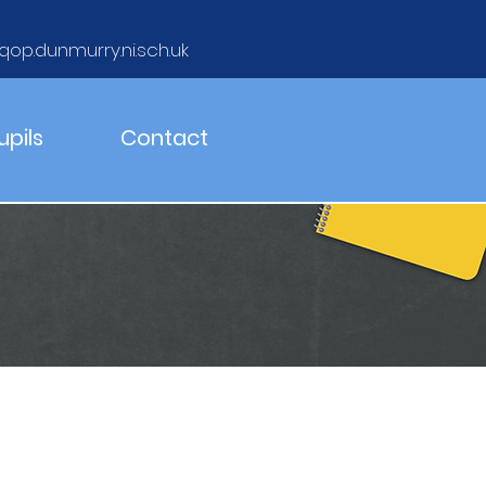
qop.dunmurry.ni.sch.uk
upils
Contact