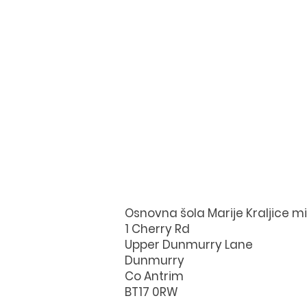
Osnovna šola Marije Kraljice m
1 Cherry Rd
Upper Dunmurry Lane
Dunmurry
Co Antrim
BT17 0RW