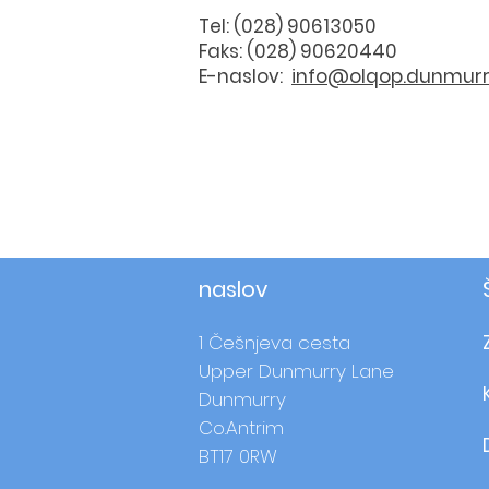
Tel: (028) 90613050
Faks: (028) 90620440
E-naslov:
info@olqop.dunmurry
naslov
1 Češnjeva cesta
Upper Dunmurry Lane
Dunmurry
Co.Antrim
BT17 0RW