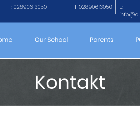
T: 02890613050
T: 02890613050
E:
info@ol
ome
Our School
Parents
P
Kontakt