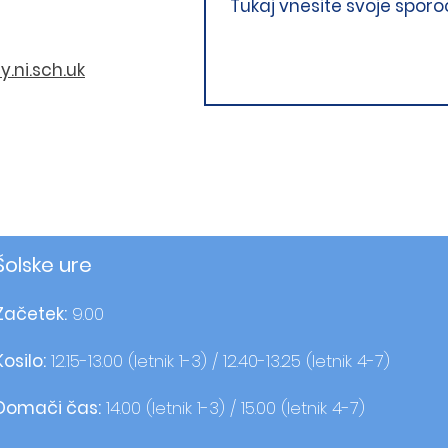
.ni.sch.uk
Šolske ure
Začetek:
9.00
Kosilo:
12.15-13.00 (letnik 1-3) / 12.40-13.25 (letnik 4-7)
Domači čas:
14.00 (letnik 1-3) / 15.00 (letnik 4-7)