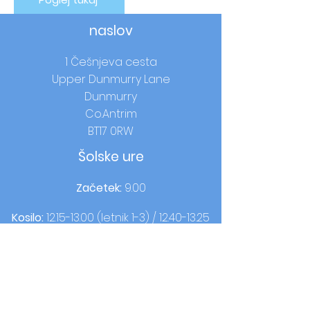
naslov
1 Češnjeva cesta
Upper Dunmurry Lane
Dunmurry
Co.Antrim
BT17 0RW
Šolske ure
Začetek:
9.00
Kosilo:
12.15-13.00
(letnik 1-3) /
12.40-13.25
(letnik 4-7)
Domači čas:
14.00 (letnik 1-3) / 15.00
(letnik 4-7)
Kontakt