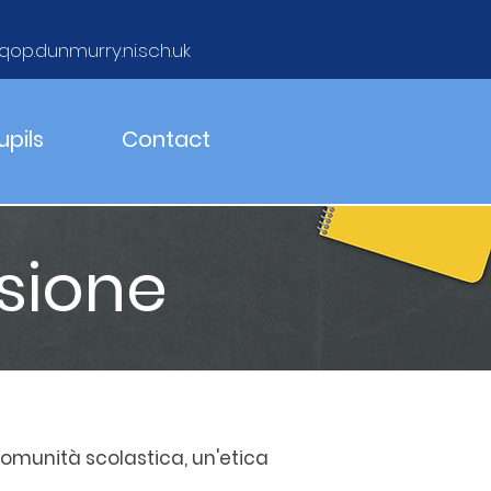
qop.dunmurry.ni.sch.uk
upils
Contact
ssione
omunità scolastica, un'etica