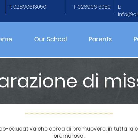
T: 02890613050
T: 02890613050
E:
info@ol
ome
Our School
Parents
P
arazione di mi
co-educativa che cerca di promuovere, in tutta la c
premurosa.