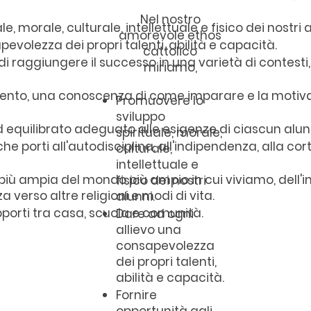
Nel nostro
, morale, culturale, intellettuale e fisico dei nostri a
amorevole ethos
evolezza dei propri talenti, abilità e capacità.
cattolico
i di raggiungere il successo in una varietà di conte
miriamo,
nto, una conoscenza di come imparare e la motivaz
Promuovere lo
sviluppo
 equilibrato adeguato alle esigenze di ciascun alunn
spirituale, morale,
 porti all'autodisciplina, all'indipendenza, alla cor
culturale,
intellettuale e
ù ampia del mondo più ampio in cui viviamo, dell'in
fisico dei nostri
a verso altre religioni e modi di vita.
alunni.
apporti tra casa, scuola e comunità.
Dare ad ogni
allievo una
consapevolezza
dei propri talenti,
abilità e capacità.
Fornire