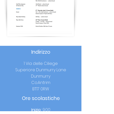
Indirizzo
1 Via delle Ciliege
Superiore Dunmurry Lane
Dunmurry
Co.Antrim
BT17 0RW
Ore scolastiche
Inizio:
9:00