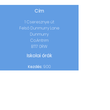
Cím
1 Cseresznye út
Felső Dunmurry Lane
Dunmurry
Co.Antrim
BT17 0RW
Iskolai órák
Kezdés:
9.00
Ebéd:
12.15-13.00 (1-3
. évfolyam) /
12.40-
13.25 (4-7
. évf.)
Otthoni idő:
14:00 (1-3 év) / 15:00 (4-7 év)
Kapcsolatba lépni