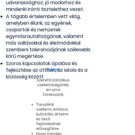
udvariassághoz, jó modorhoz és
mindenki iránti tisztelethez vezet.
A tágabb értelemben vett világ,
amelyben élünk, az egyének,
csoportok és nemzetek
egymásrautaltságának, valamint
más vallásokkal és életmódokkal
szembeni toleranciájának szélesebb
körű megértése.
Szoros kapcsolatok ápolása és
fejlesztése az otthon, az iskola és a
Célok
közösség között.
Szerető katolikus
szellemiségünkb
en arra
törekszünk,
Tanulóink
szellemi, erkölcsi,
kulturális, értelmi
és testi
fejlődésének
elősegítése.
Hogy minden