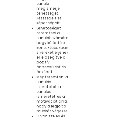
tanuló
megismerje
tehetségét,
készségeit és
képességeit.
Lehetőséget
teremteni a
tanulók számára,
hogy különféle
kontextusokban
sikereket érjenek
el, elősegítve a
pozitív
önbecsülést és
önképet.
Megteremteni a
tanulás
szeretetét, a
tanulás
ismeretét, és a
motivációt arra,
hogy a legjobb
munkát végezze.
Olyan széles és
kiegyensúlyozott
tantervet
nyújtani, amely
megfelel minden