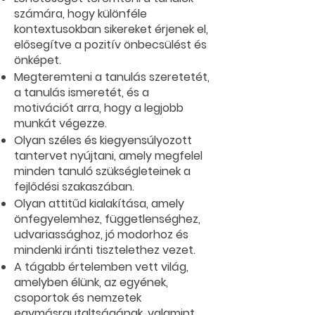
számára, hogy különféle
kontextusokban sikereket érjenek el,
elősegítve a pozitív önbecsülést és
önképet.
Megteremteni a tanulás szeretetét,
a tanulás ismeretét, és a
motivációt arra, hogy a legjobb
munkát végezze.
Olyan széles és kiegyensúlyozott
tantervet nyújtani, amely megfelel
minden tanuló szükségleteinek a
fejlődési szakaszában.
Olyan attitűd kialakítása, amely
önfegyelemhez, függetlenséghez,
udvariassághoz, jó modorhoz és
mindenki iránti tisztelethez vezet.
A tágabb értelemben vett világ,
amelyben élünk, az egyének,
csoportok és nemzetek
egymásrautaltságának, valamint