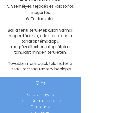
Személyes fejlődés és kölcsönös
megértés
Testnevelés
Bár a fenti területek külön vannak
meghatározva, adott esetben a
tanárok témaalapú
megközelítésben integrálják a
tanulást minden területen.
További információk találhatók a
Észak-Írország tanterv honlapja
Cím
1 Cseresznye út
Felső Dunmurry Lane
Dunmurry