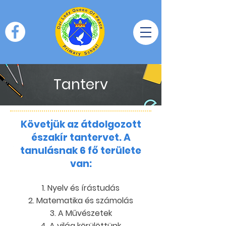
Tanterv
Követjük az átdolgozott
északír tantervet. A
tanulásnak 6 fő területe
van:
Nyelv és írástudás
Matematika és számolás
A Művészetek
A világ körülöttünk