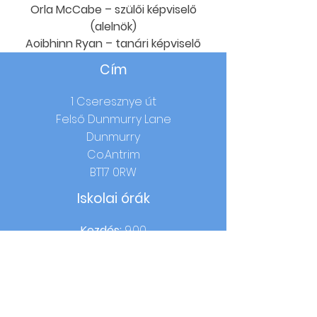
Orla McCabe – szülői képviselő
(alelnök)
Aoibhinn Ryan – tanári képviselő
Cím
1 Cseresznye út
Felső Dunmurry Lane
Dunmurry
Co.Antrim
BT17 0RW
Iskolai órák
Kezdés:
9.00
Ebéd:
12.15-13.00 (1-3
. évfolyam) /
12.40-
13.25 (4-7
. évf.)
Otthoni idő:
14:00 (1-3 év) / 15:00 (4-7 év)