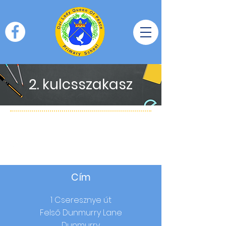
2. kulcsszakasz
Cím
1 Cseresznye út
Felső Dunmurry Lane
Dunmurry