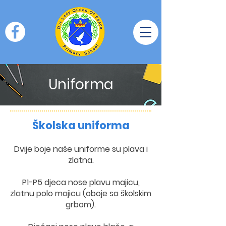
Uniforma
Školska uniforma
Dvije boje naše uniforme su plava i
zlatna.
P1-P5 djeca nose plavu majicu,
zlatnu polo majicu (oboje sa školskim
grbom).