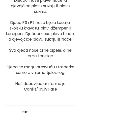
Dječaci nose plave hlače, a
djevojčice plavu suknju ili plavu
suknju.
Djeca P6 i P7 nose bijelu košulju,
školsku kravatu, plavi džemper ili
kardigan. Dječaci nose plave hlače,
a djevojčice plavu suknju ili hlače.
Sva djeca nose crne cipele, a ne
crne tenisice
Djeca se mogu presvući u trenerke
samo u vrijeme tjelesnog.
Naš dobavljač uniforme je
Cahills/Truly Fare