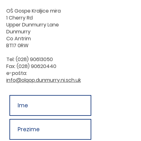
OŠ Gospe Kraljice mira
1 Cherry Rd
Upper Dunmurry Lane
Dunmurry
Co Antrim
BT17 0RW
Tel:
(028) 90613050
Fax:
(028) 90620440
e-pošta:
info@olqop.dunmurry.ni.sch.uk