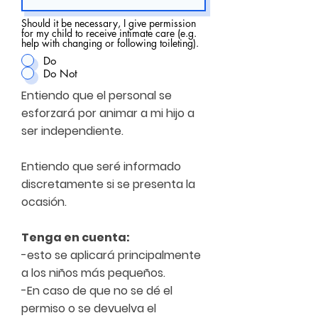
e
d
Should it be necessary, I give permission
for my child to receive intimate care (e.g.
help with changing or following toileting).
Do
Do Not
Entiendo que el personal se
esforzará por animar a mi hijo a
ser independiente.
Entiendo que seré informado
discretamente si se presenta la
ocasión.
Tenga en cuenta:
-esto se aplicará principalmente
a los niños más pequeños.
-En caso de que no se dé el
permiso o se devuelva el