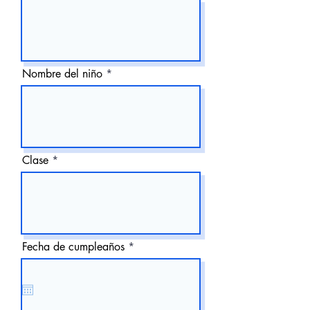
Nombre del niño
Clase
r
Fecha de cumpleaños
*
e
q
u
i
r