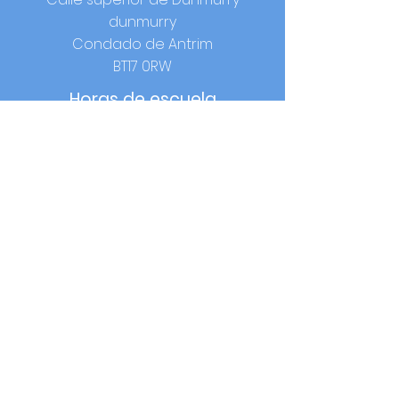
dunmurry
Condado de Antrim
BT17 0RW
Horas de escuela
Inicio:
9:00 a. m.
Almuerzo:
12:15-13:00 (año 1-3) / 12:40-
13:25 (año 4-7)
Hora local:
14:00 (año 1-3) / 15:00 (año 4-
7)
Contacto
Teléfono:
02890613050
F:
02890620440
© 2021 por OLQOP. Diseñado por