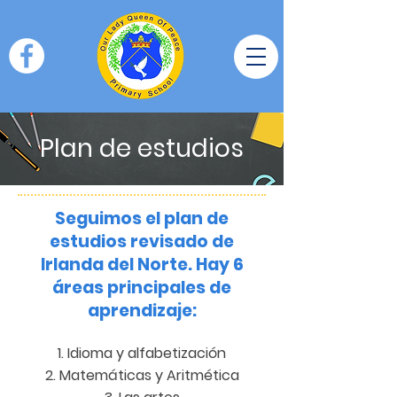
Plan de estudios
Seguimos el plan de
estudios revisado de
Irlanda del Norte. Hay 6
áreas principales de
aprendizaje:
Idioma y alfabetización
Matemáticas y Aritmética