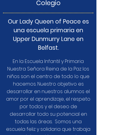
Colegio
Our Lady Queen of Peace es
una escuela primaria en
Upper Dunmurry Lane en
Belfast.
En la Escuela Infantil y Primaria
Nuestra Señora Reina de la Paz los
niños son el centro de todo lo que
hacemos. Nuestro objetivo es
desarrollar en nuestros alumnos el
amor por el aprendizaje, el respeto
por todos y el deseo de
desarrollar todo su potencial en
todas las áreas.
Somos una
escuela feliz y solidaria que trabaja