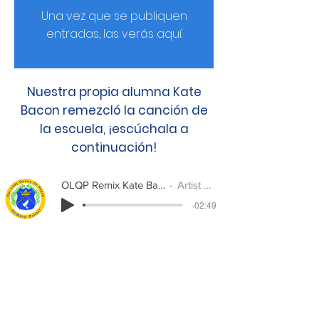
Una vez que se publiquen
entradas, las verás aquí.
Nuestra propia alumna Kate
Bacon remezcló la canción de
la escuela, ¡escúchala a
continuación!
OLQP Remix Kate Bacon P7B
Artist Name
-02:49