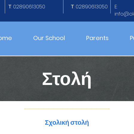
Τ: 02890613050
Τ: 02890613050
E:
info@ol
ome
Our School
Parents
P
Στολή
Σχολική στολή