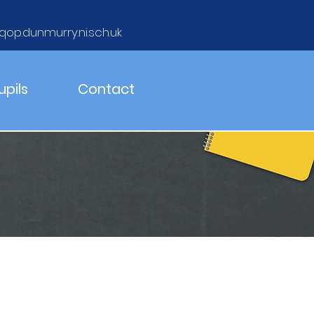
qop.dunmurry.ni.sch.uk
upils
Contact