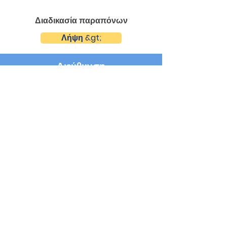
Διαδικασία παραπόνων
Λήψη &gt;
Διεύθυνση
1 Cherry Road
Upper Dunmurry Lane
Dunmurry
Συν.Αντριμ
BT17 0RW
Σχολικές ώρες
Έναρξη:
9.00 π.μ
Μεσημεριανό:
12.15 μ.μ.-1.00 μ.μ. (έτος 1-3) /
12.40 μ.μ. - 1.25 μ.μ. (έτος 4-7)