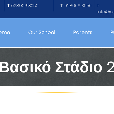
Τ: 02890613050
Τ: 02890613050
E:
info@ol
ome
Our School
Parents
P
Βασικό Στάδιο 