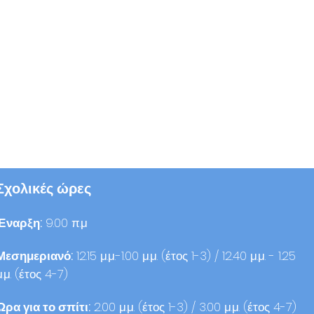
Σχολικές ώρες
Έναρξη:
9.00 π.μ
Μεσημεριανό:
12.15 μ.μ.-1.00 μ.μ. (έτος 1-3) / 12.40 μ.μ. - 1.25
μ.μ. (έτος 4-7)
Ώρα για το σπίτι:
2.00 μ.μ. (έτος 1-3) / 3.00 μ.μ. (έτος 4-7)