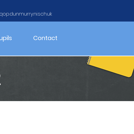
qop.dunmurry.ni.sch.uk
upils
Contact
2