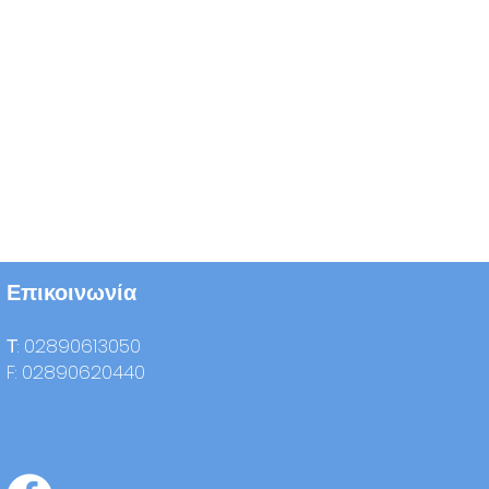
Επικοινωνία
Τ: 02890613050
F: 02890620440