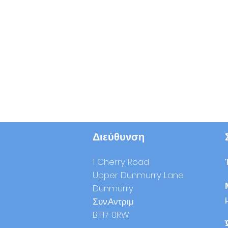
Διεύθυνση
1 Cherry Road
Upper Dunmurry Lane
Dunmurry
Συν.Αντριμ
BT17 0RW