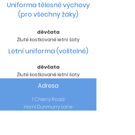
Uniforma tělesné výchovy
(pro všechny žáky)
děvčata
Žluté kostkované letní šaty
Letní uniforma (volitelné)
děvčata
Žluté kostkované letní šaty
Adresa
1 Cherry Road
Horní Dunmurry Lane
Dunmurry
Co.Antrim
BT17 0RW