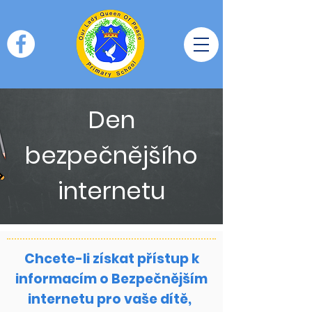
Den
bezpečnějšího
internetu
Chcete-li získat přístup k
informacím o Bezpečnějším
internetu pro vaše dítě,