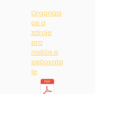
Organiza
ce a
zdroje
pro
rodiče a
pečovate
le
Adresa
1 Cherry Road